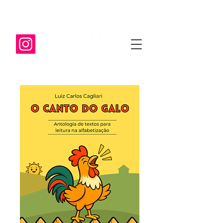
AlfabetizandoOnline.com